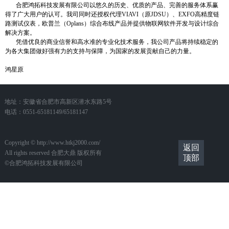
合肥鸿拓科技发展有限公司以悠久的历史、优质的产品、完善的服务体系赢
得了广大用户的认可。我司同时还授权代理VIAVI（原JDSU）、EXFO高精度链
路测试仪表，欧普兰（Oplans）综合布线产品并提供物联网软件开发与设计综合
解决方案。
凭借优良的商业信誉和高水准的专业化技术服务，我公司产品将持续稳定的
为各大集团做好强有力的支持与保障，为国家的发展贡献自己的力量。
鸿星原
地址：安徽省合肥市高新区潜水东路5号
电话：0551-65181149/65181147
Copyright © http://www.htkj2000.com/
返回
All rights reserved 合肥大鼎 版权所有
顶部
©合肥鸿拓科技发展有限公司